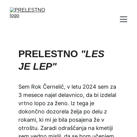
PRELESTNO 
"LES 
JE LEP"
Sem Rok Černelič, v letu 2024 sem za 
3 mesece najel delavnico, da bi izdelal 
vrtno lopo za ženo. Iz tega je 
dokončno dozorela želja po delu z 
rokami, ki mi je bila posajena že v 
otroštu. Zaradi odraščanja na kmetiji 
sem vedno mislil, da se bom učenjem 