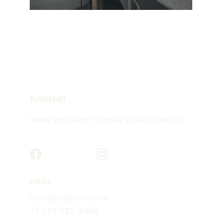
Kontakt
Imate vprašanje? Stopite v stik kadarkoli.
EMAIL
hello@prelestno.com
+1-555-782-3490