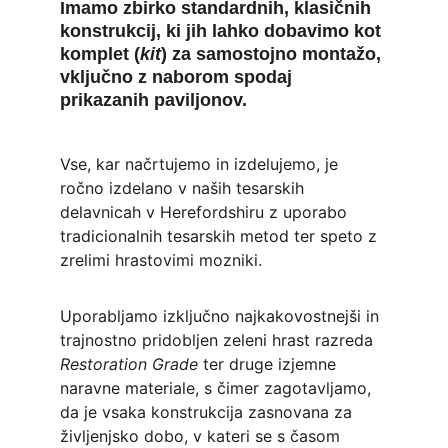
Imamo zbirko standardnih, klasičnih 
konstrukcij, ki jih lahko dobavimo kot 
komplet (
kit
) za samostojno montažo, 
vključno z naborom spodaj 
prikazanih paviljonov.
Vse, kar načrtujemo in izdelujemo, je 
ročno izdelano v naših tesarskih 
delavnicah v Herefordshiru z uporabo 
tradicionalnih tesarskih metod ter speto z 
zrelimi hrastovimi mozniki.
Uporabljamo izključno najkakovostnejši in 
trajnostno pridobljen zeleni hrast razreda 
Restoration Grade
 ter druge izjemne 
naravne materiale, s čimer zagotavljamo, 
da je vsaka konstrukcija zasnovana za 
življenjsko dobo, v kateri se s časom 